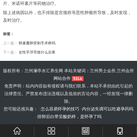
片、米诺环素片等药物治疗。
除上述病因以外，也不排除是宫颈癌等恶性肿瘤所导致，及时发现，
及时治疗。
标签：
上一篇：
卵巢囊肿穿刺手术疼吗
下一篇：
女性手浮导致什么后果
版权所有：兰州澜亭水汇养生网 本站关键词：兰州男士会所,兰州会所
网站合作
51La
免责声明：站内内容如有侵权请与我们联系，本站不承担由此引起的
法律责任。严禁发布违法违规以及低俗的言论内容，一经发现一律删
除。
您可能还感兴趣： ·
怎么容易怀孕的技巧
·
内分泌失调可以吃避孕药吗
·
排卵后白带呈酸奶样，是怀孕了吗