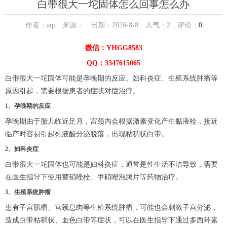
白带很大一坨固体怎么回事怎么办
作者：aqi 来源： 日期：2026-8-8 人气：
2
评论：
0
微信：YHGG8583
QQ：3347615065
白带很大一坨固体可能是孕晚期的反应、妇科炎症、生殖系统肿瘤等
原因引起，需要根据患者的症状对症治疗。
1、孕晚期的反应
孕晚期由于胎儿临近足月，宫颈内会根据激素变化产生黏液栓，接近
临产时容易引起黏液酸分泌脱落，出现粘稠状白带。
2、妇科炎症
白带很大一坨固体也可能是妇科炎症，通常是性生活不洁导致，需要
在医生指导下使用替硝唑栓、甲硝唑泡腾片等药物治疗。
3、生殖系统肿瘤
患有子宫肌瘤、宫颈息肉等生殖系统肿瘤，可能也会刺激子宫分泌，
造成白带粘稠状、血色白带等症状，可以在医生指导下通过多西环素